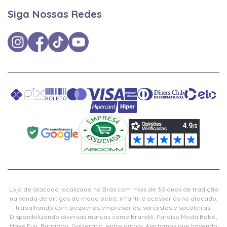
Siga Nossas Redes
Loja de atacado localizada no Brás com mais de 30 anos de tradição
na venda de artigos de moda bebê, infantil e acessórios no atacado,
trabalhando com pequenos empresários, varejistas e sacoleiras.
Disponibilizando diversas marcas como Brandili, Paraíso Moda Bebê,
Have Fun, Burigotto, Galzerano, entre outras. Alertamos que havendo