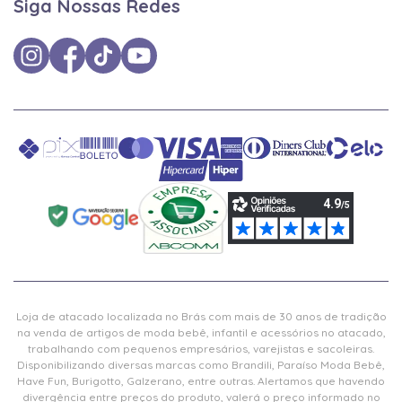
Siga Nossas Redes
Loja de atacado localizada no Brás com mais de 30 anos de tradição
na venda de artigos de moda bebê, infantil e acessórios no atacado,
trabalhando com pequenos empresários, varejistas e sacoleiras.
Disponibilizando diversas marcas como Brandili, Paraíso Moda Bebê,
Have Fun, Burigotto, Galzerano, entre outras. Alertamos que havendo
divergência entre preços do produto, valerá o preço informado no