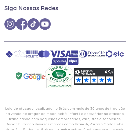
Siga Nossas Redes
Loja de atacado localizada no Brás com mais de 30 anos de tradição
na venda de artigos de moda bebê, infantil e acessórios no atacado,
trabalhando com pequenos empresários, varejistas e sacoleiras.
Disponibilizando diversas marcas como Brandili, Paraíso Moda Bebê,
Have Fun, Burigotto, Galzerano, entre outras. Alertamos que havendo