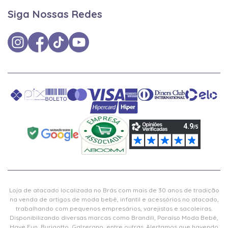
Siga Nossas Redes
Loja de atacado localizada no Brás com mais de 30 anos de tradição
na venda de artigos de moda bebê, infantil e acessórios no atacado,
trabalhando com pequenos empresários, varejistas e sacoleiras.
Disponibilizando diversas marcas como Brandili, Paraíso Moda Bebê,
Have Fun, Burigotto, Galzerano, entre outras. Alertamos que havendo