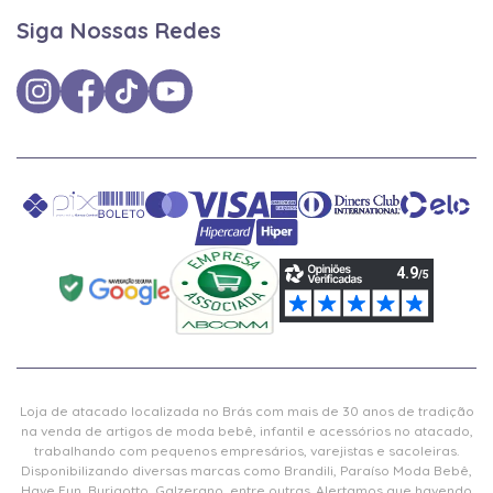
Siga Nossas Redes
Loja de atacado localizada no Brás com mais de 30 anos de tradição
na venda de artigos de moda bebê, infantil e acessórios no atacado,
trabalhando com pequenos empresários, varejistas e sacoleiras.
Disponibilizando diversas marcas como Brandili, Paraíso Moda Bebê,
Have Fun, Burigotto, Galzerano, entre outras. Alertamos que havendo