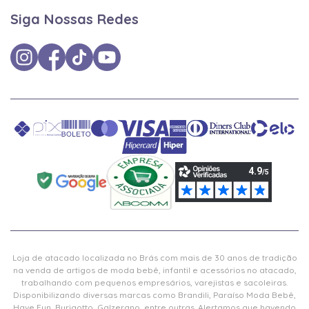
Siga Nossas Redes
Loja de atacado localizada no Brás com mais de 30 anos de tradição
na venda de artigos de moda bebê, infantil e acessórios no atacado,
trabalhando com pequenos empresários, varejistas e sacoleiras.
Disponibilizando diversas marcas como Brandili, Paraíso Moda Bebê,
Have Fun, Burigotto, Galzerano, entre outras. Alertamos que havendo