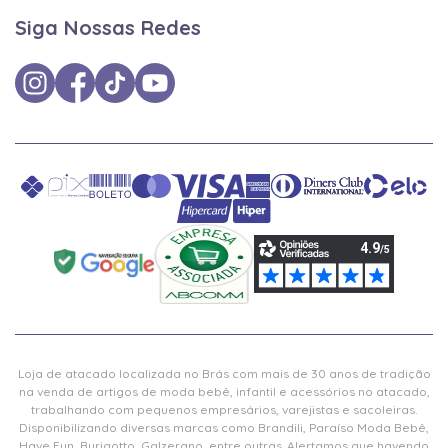
Siga Nossas Redes
Loja de atacado localizada no Brás com mais de 30 anos de tradição
na venda de artigos de moda bebê, infantil e acessórios no atacado,
trabalhando com pequenos empresários, varejistas e sacoleiras.
Disponibilizando diversas marcas como Brandili, Paraíso Moda Bebê,
Have Fun, Burigotto, Galzerano, entre outras. Alertamos que havendo