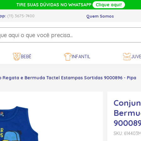
TIRE SUAS DÚVIDAS NO WHATSAPP
Clique aqui!
pp:
(11) 3675-7400
Quem Somos
BEBÊ
INFANTIL
JUVE
o Regata e Bermuda Tactel Estampas Sortidas 9000896 - Pipa
Conjun
Bermud
900089
SKU: 614403
M