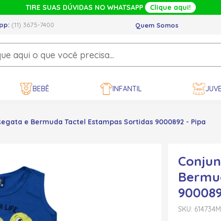
TIRE SUAS DÚVIDAS NO WHATSAPP
Clique aqui!
pp:
(11) 3675-7400
Quem Somos
BEBÊ
INFANTIL
JUVE
Regata e Bermuda Tactel Estampas Sortidas 9000892 - Pipa
Conjun
Bermud
900089
SKU: 614734
M