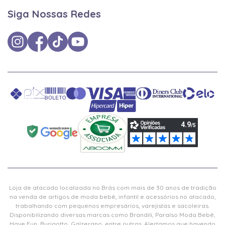
Siga Nossas Redes
Loja de atacado localizada no Brás com mais de 30 anos de tradição
na venda de artigos de moda bebê, infantil e acessórios no atacado,
trabalhando com pequenos empresários, varejistas e sacoleiras.
Disponibilizando diversas marcas como Brandili, Paraíso Moda Bebê,
Have Fun, Burigotto, Galzerano, entre outras. Alertamos que havendo