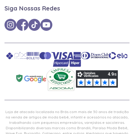
Siga Nossas Redes
Loja de atacado localizada no Brás com mais de 30 anos de tradição
na venda de artigos de moda bebê, infantil e acessórios no atacado,
trabalhando com pequenos empresários, varejistas e sacoleiras.
Disponibilizando diversas marcas como Brandili, Paraíso Moda Bebê,
Have Fun, Burigotto, Galzerano, entre outras. Alertamos que havendo