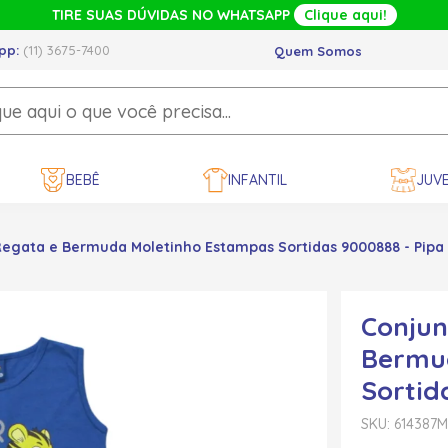
TIRE SUAS DÚVIDAS NO WHATSAPP
Clique aqui!
pp:
(11) 3675-7400
Quem Somos
BEBÊ
INFANTIL
JUVE
Regata e Bermuda Moletinho Estampas Sortidas 9000888 - Pipa
Conjun
Bermu
Sortid
SKU: 614387
M