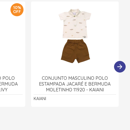
10%
OFF
O POLO
CONJUNTO MASCULINO POLO
BERMUDA
ESTAMPADA JACARÉ E BERMUDA
LIVY
MOLETINHO 11920 - KAIANI
KAIANI
A