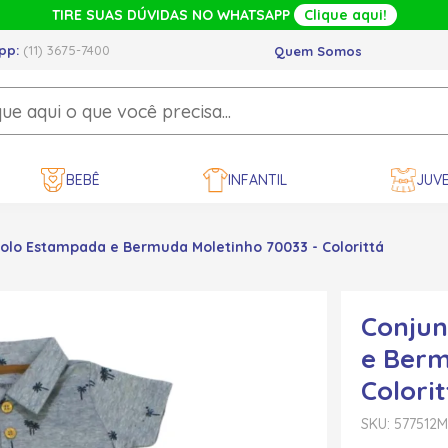
TIRE SUAS DÚVIDAS NO WHATSAPP
Clique aqui!
pp:
(11) 3675-7400
Quem Somos
BEBÊ
INFANTIL
JUVE
olo Estampada e Bermuda Moletinho 70033 - Colorittá
Conjun
e Berm
Colori
SKU: 577512
M