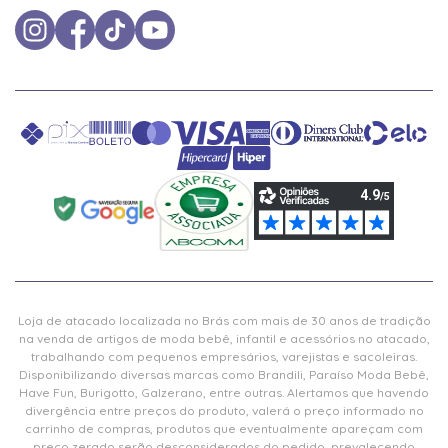
Loja de atacado localizada no Brás com mais de 30 anos de tradição
na venda de artigos de moda bebê, infantil e acessórios no atacado,
trabalhando com pequenos empresários, varejistas e sacoleiras.
Disponibilizando diversas marcas como Brandili, Paraíso Moda Bebê,
Have Fun, Burigotto, Galzerano, entre outras. Alertamos que havendo
divergência entre preços do produto, valerá o preço informado no
carrinho de compras, produtos que eventualmente apareçam com
preço zerado serão desconsiderados do pedido, prevalecendo