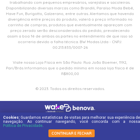
trabalhando com pequenos empresários, varejistas e sacoleiras.
Disponibilizando diversas marcas como Brandili, Paraíso Moda Bebê,
Have Fun, Burigotto, Galzerano, entre outras. Alertamos que havendo
divergência entre preços do produto, valerá o preço informado no
carrinho de compras, produtos que eventualmente apareçam com
preço zerado serão desconsiderados do pedido, prevalecendo
assim a boa fé de ambas as partes no entendimento de que isso só
ocorreria devido a falha técnica. BW Modas Ltda - CNPJ:
00.213.833/0007-26
Visite nossa Loja Física em São Paulo: Rua João Boemer, 1192,
Pari/Brás Informamos que o pedido mínimo em nossa loja física é de
R$800,00
© 2023. Todos os direitos reservados.
Cookies:
Guardamos estatísticas de visitas para melhorar sua experiência de
navegação. Ao continuar navegando, você concorda com a nossa
Política de Privacidade
.
CONTINUAR E FECHAR