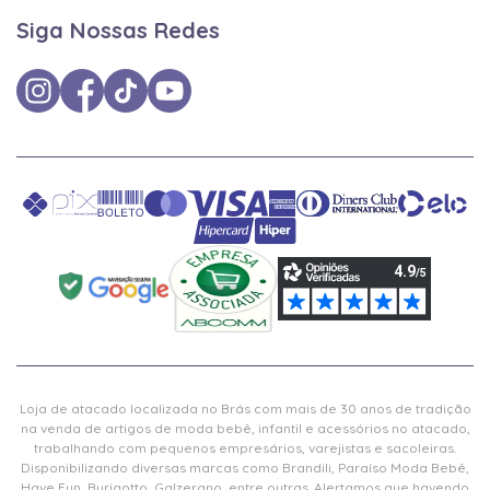
Siga Nossas Redes
Loja de atacado localizada no Brás com mais de 30 anos de tradição
na venda de artigos de moda bebê, infantil e acessórios no atacado,
trabalhando com pequenos empresários, varejistas e sacoleiras.
Disponibilizando diversas marcas como Brandili, Paraíso Moda Bebê,
Have Fun, Burigotto, Galzerano, entre outras. Alertamos que havendo