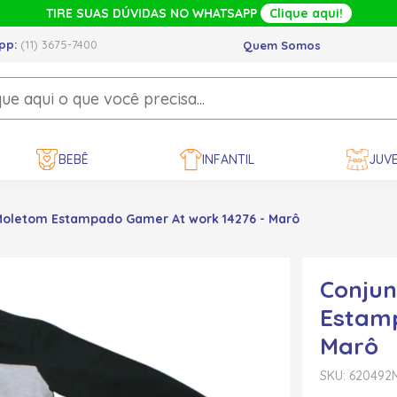
TIRE SUAS DÚVIDAS NO WHATSAPP
Clique aqui!
pp:
(11) 3675-7400
Quem Somos
BEBÊ
INFANTIL
JUVE
Moletom Estampado Gamer At work 14276 - Marô
Conjun
Estamp
Marô
SKU: 620492