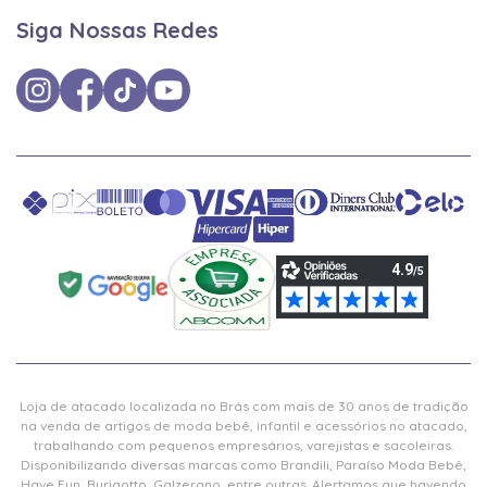
Siga Nossas Redes
Loja de atacado localizada no Brás com mais de 30 anos de tradição
na venda de artigos de moda bebê, infantil e acessórios no atacado,
trabalhando com pequenos empresários, varejistas e sacoleiras.
Disponibilizando diversas marcas como Brandili, Paraíso Moda Bebê,
Have Fun, Burigotto, Galzerano, entre outras. Alertamos que havendo