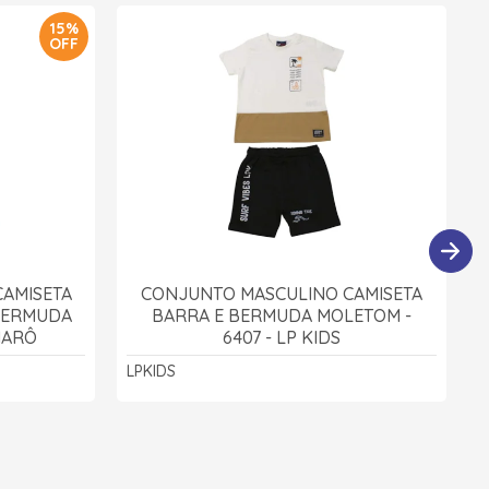
15%
OFF
AMISETA
CONJUNTO MASCULINO CAMISETA
BERMUDA
BARRA E BERMUDA MOLETOM -
MARÔ
6407 - LP KIDS
LPKIDS
L