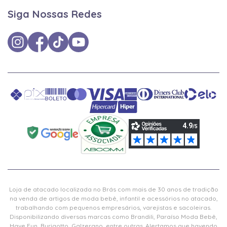
Siga Nossas Redes
Loja de atacado localizada no Brás com mais de 30 anos de tradição
na venda de artigos de moda bebê, infantil e acessórios no atacado,
trabalhando com pequenos empresários, varejistas e sacoleiras.
Disponibilizando diversas marcas como Brandili, Paraíso Moda Bebê,
Have Fun, Burigotto, Galzerano, entre outras. Alertamos que havendo