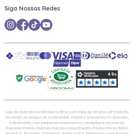
Siga Nossas Redes
Loja de atacado localizada no Brás com mais de 30 anos de tradição
na venda de artigos de moda bebê, infantil e acessórios no atacado,
trabalhando com pequenos empresários, varejistas e sacoleiras.
Disponibilizando diversas marcas como Brandili, Paraíso Moda Bebê,
Have Fun, Burigotto, Galzerano, entre outras. Alertamos que havendo