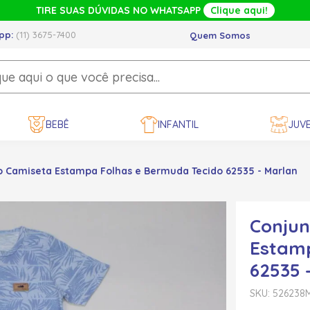
TIRE SUAS DÚVIDAS NO WHATSAPP
Clique aqui!
pp:
(11) 3675-7400
Quem Somos
BEBÊ
INFANTIL
JUVE
o Camiseta Estampa Folhas e Bermuda Tecido 62535 - Marlan
Conjun
Estamp
62535 
SKU: 526238