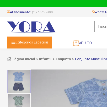
Atendimento:
(11) 3675-7400
WhatsA
Categorias Especiais
ADULTO
Página inicial
Infantil
Conjunto
Conjunto Masculin