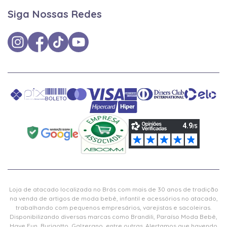
Siga Nossas Redes
Loja de atacado localizada no Brás com mais de 30 anos de tradição
na venda de artigos de moda bebê, infantil e acessórios no atacado,
trabalhando com pequenos empresários, varejistas e sacoleiras.
Disponibilizando diversas marcas como Brandili, Paraíso Moda Bebê,
Have Fun, Burigotto, Galzerano, entre outras. Alertamos que havendo