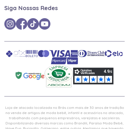
Siga Nossas Redes
Loja de atacado localizada no Brás com mais de 30 anos de tradição
na venda de artigos de moda bebê, infantil e acessórios no atacado,
trabalhando com pequenos empresários, varejistas e sacoleiras.
Disponibilizando diversas marcas como Brandili, Paraíso Moda Bebê,
Have Fun, Burigotto, Galzerano, entre outras. Alertamos que havendo