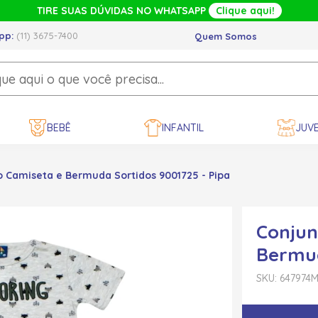
TIRE SUAS DÚVIDAS NO WHATSAPP
Clique aqui!
pp:
(11) 3675-7400
Quem Somos
BEBÊ
INFANTIL
JUVE
o Camiseta e Bermuda Sortidos 9001725 - Pipa
Conjun
Bermud
SKU: 647974
M