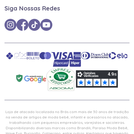
Siga Nossas Redes
Loja de atacado localizada no Brás com mais de 30 anos de tradição
na venda de artigos de moda bebê, infantil e acessórios no atacado,
trabalhando com pequenos empresários, varejistas e sacoleiras.
Disponibilizando diversas marcas como Brandili, Paraíso Moda Bebê,
Have Fun, Burigotto, Galzerano, entre outras. Alertamos que havendo