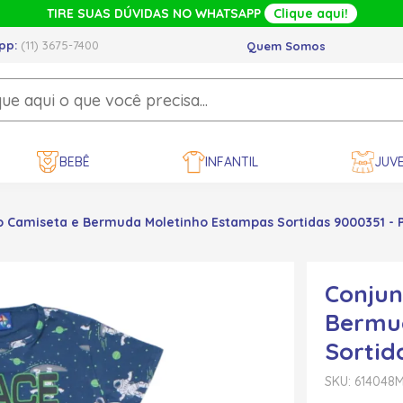
TIRE SUAS DÚVIDAS NO WHATSAPP
Clique aqui!
pp:
(11) 3675-7400
Quem Somos
BEBÊ
INFANTIL
JUVE
o Camiseta e Bermuda Moletinho Estampas Sortidas 9000351 - 
Conjun
Bermu
Sortid
SKU: 614048
M