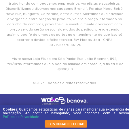
trabalhando com pequenos empresários, varejistas e sacoleiras.
Disponibilizando diversas marcas como Brandili, Paraíso Moda Bebê,
Have Fun, Burigotto, Galzerano, entre outras. Alertamos que havendo
divergência entre preços do produto, valerá o preço informado no
carrinho de compras, produtos que eventualmente apareçam com
preço zerado serão desconsiderados do pedido, prevalecendo
assim a boa fé de ambas as partes no entendimento de que isso só
ocorreria devido a falha técnica. BW Modas Ltda - CNPJ:
00.213.833/0007-26
Visite nossa Loja Física em São Paulo: Rua João Boemer, 1192,
Pari/Brás Informamos que o pedido mínimo em nossa loja física é de
R$800,00
© 2023. Todos os direitos reservados.
Cookies:
Guardamos estatísticas de visitas para melhorar sua experiência de
navegação. Ao continuar navegando, você concorda com a nossa
Política de Privacidade
.
CONTINUAR E FECHAR