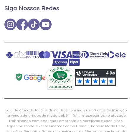
Siga Nossas Redes
Loja de atacado localizada no Brás com mais de 30 anos de tradição
na venda de artigos de moda bebê, infantil e acessórios no atacado,
trabalhando com pequenos empresários, varejistas e sacoleiras.
Disponibilizando diversas marcas como Brandili, Paraíso Moda Bebê,
Have Fun, Burigotto, Galzerano, entre outras. Alertamos que havendo