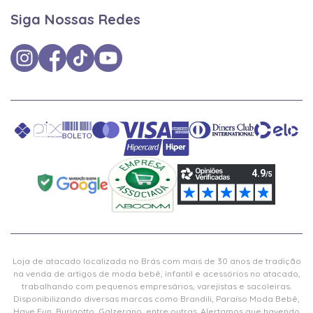
Siga Nossas Redes
Loja de atacado localizada no Brás com mais de 30 anos de tradição
na venda de artigos de moda bebê, infantil e acessórios no atacado,
trabalhando com pequenos empresários, varejistas e sacoleiras.
Disponibilizando diversas marcas como Brandili, Paraíso Moda Bebê,
Have Fun, Burigotto, Galzerano, entre outras. Alertamos que havendo