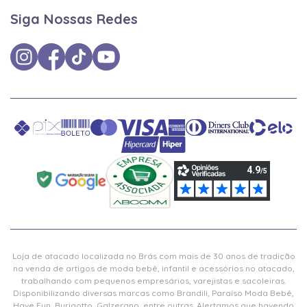
Siga Nossas Redes
Loja de atacado localizada no Brás com mais de 30 anos de tradição
na venda de artigos de moda bebê, infantil e acessórios no atacado,
trabalhando com pequenos empresários, varejistas e sacoleiras.
Disponibilizando diversas marcas como Brandili, Paraíso Moda Bebê,
Have Fun, Burigotto, Galzerano, entre outras. Alertamos que havendo