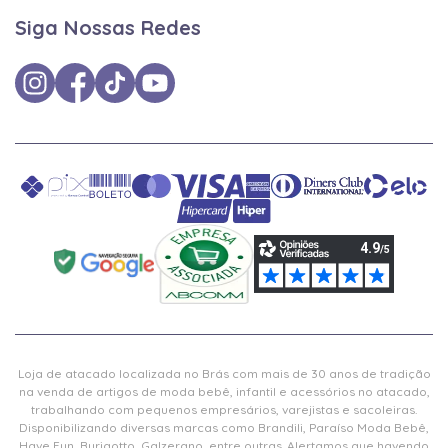
Siga Nossas Redes
Loja de atacado localizada no Brás com mais de 30 anos de tradição
na venda de artigos de moda bebê, infantil e acessórios no atacado,
trabalhando com pequenos empresários, varejistas e sacoleiras.
Disponibilizando diversas marcas como Brandili, Paraíso Moda Bebê,
Have Fun, Burigotto, Galzerano, entre outras. Alertamos que havendo