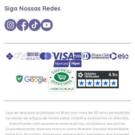
Siga Nossas Redes
Loja de atacado localizada no Brás com mais de 30 anos de tradição
na venda de artigos de moda bebê, infantil e acessórios no atacado,
trabalhando com pequenos empresários, varejistas e sacoleiras.
Disponibilizando diversas marcas como Brandili, Paraíso Moda Bebê,
Have Fun, Burigotto, Galzerano, entre outras. Alertamos que havendo