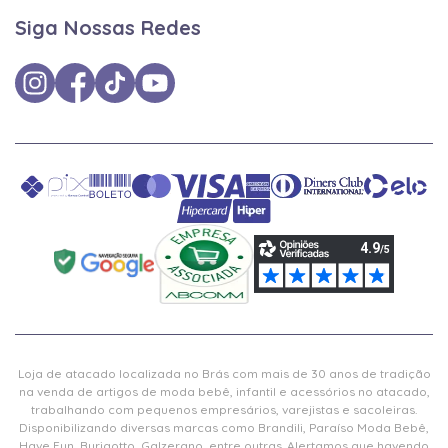
Siga Nossas Redes
Loja de atacado localizada no Brás com mais de 30 anos de tradição
na venda de artigos de moda bebê, infantil e acessórios no atacado,
trabalhando com pequenos empresários, varejistas e sacoleiras.
Disponibilizando diversas marcas como Brandili, Paraíso Moda Bebê,
Have Fun, Burigotto, Galzerano, entre outras. Alertamos que havendo