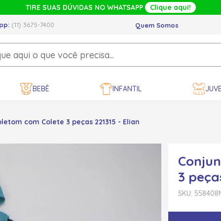
TIRE SUAS DÚVIDAS NO WHATSAPP
Clique aqui!
pp:
(11) 3675-7400
Quem Somos
BEBÊ
INFANTIL
JUVE
etom com Colete 3 peças 221315 - Elian
Conjun
3 peças
SKU: 558408