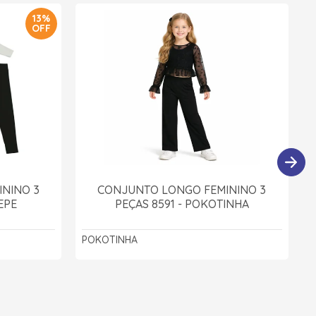
13%
OFF
NINO 3
CONJUNTO LONGO FEMININO 3
EPE
PEÇAS 8591 - POKOTINHA
POKOTINHA
A