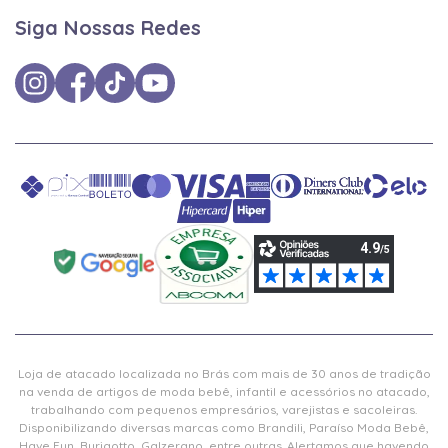
Siga Nossas Redes
Loja de atacado localizada no Brás com mais de 30 anos de tradição
na venda de artigos de moda bebê, infantil e acessórios no atacado,
trabalhando com pequenos empresários, varejistas e sacoleiras.
Disponibilizando diversas marcas como Brandili, Paraíso Moda Bebê,
Have Fun, Burigotto, Galzerano, entre outras. Alertamos que havendo