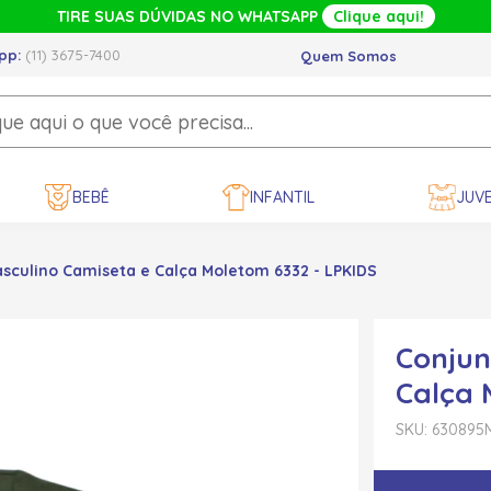
TIRE SUAS DÚVIDAS NO WHATSAPP
Clique aqui!
pp:
(11) 3675-7400
Quem Somos
BEBÊ
INFANTIL
JUVE
sculino Camiseta e Calça Moletom 6332 - LPKIDS
Conjun
Calça 
SKU: 630895