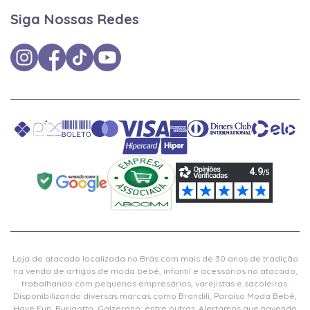
Siga Nossas Redes
Loja de atacado localizada no Brás com mais de 30 anos de tradição
na venda de artigos de moda bebê, infantil e acessórios no atacado,
trabalhando com pequenos empresários, varejistas e sacoleiras.
Disponibilizando diversas marcas como Brandili, Paraíso Moda Bebê,
Have Fun, Burigotto, Galzerano, entre outras. Alertamos que havendo