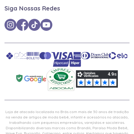
Siga Nossas Redes
Loja de atacado localizada no Brás com mais de 30 anos de tradição
na venda de artigos de moda bebê, infantil e acessórios no atacado,
trabalhando com pequenos empresários, varejistas e sacoleiras.
Disponibilizando diversas marcas como Brandili, Paraíso Moda Bebê,
Have Fun, Burigotto, Galzerano, entre outras. Alertamos que havendo