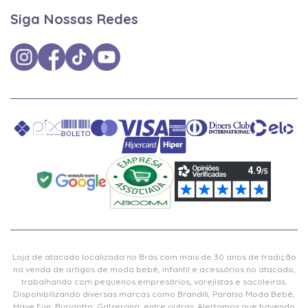
Siga Nossas Redes
Loja de atacado localizada no Brás com mais de 30 anos de tradição
na venda de artigos de moda bebê, infantil e acessórios no atacado,
trabalhando com pequenos empresários, varejistas e sacoleiras.
Disponibilizando diversas marcas como Brandili, Paraíso Moda Bebê,
Have Fun, Burigotto, Galzerano, entre outras. Alertamos que havendo