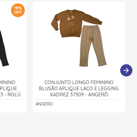
18%
OFF
MININO
CONJUNTO LONGO FEMININO
PLIQUE
BLUSÃO APLIQUE LAÇO E LEGGING
-3 - ROLÚ
XADREZ 37309 - ANGERÔ
ANGERO
T