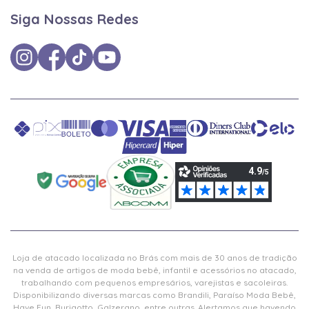
Siga Nossas Redes
Loja de atacado localizada no Brás com mais de 30 anos de tradição
na venda de artigos de moda bebê, infantil e acessórios no atacado,
trabalhando com pequenos empresários, varejistas e sacoleiras.
Disponibilizando diversas marcas como Brandili, Paraíso Moda Bebê,
Have Fun, Burigotto, Galzerano, entre outras. Alertamos que havendo