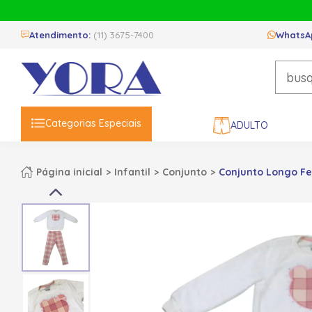
Atendimento:
(11) 3675-7400
WhatsA
Categorias Especiais
ADULTO
Página inicial
Infantil
Conjunto
Conjunto Longo Fe