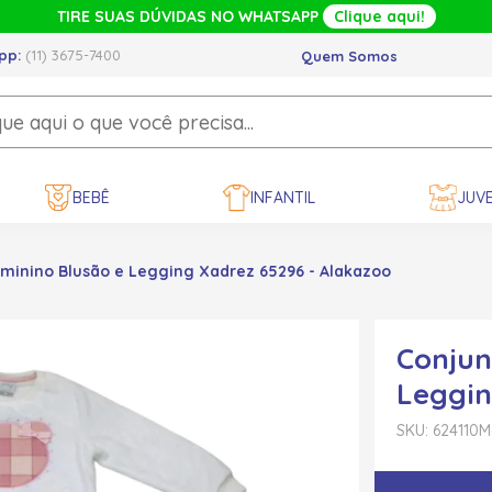
TIRE SUAS DÚVIDAS NO WHATSAPP
Clique aqui!
pp:
(11) 3675-7400
Quem Somos
BEBÊ
INFANTIL
JUVE
minino Blusão e Legging Xadrez 65296 - Alakazoo
Conjun
Leggin
SKU: 624110
M