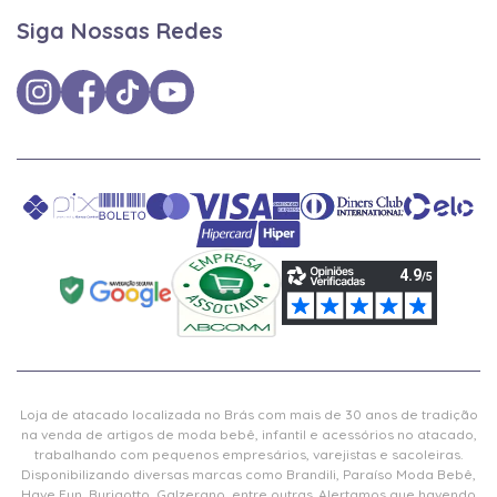
Siga Nossas Redes
Loja de atacado localizada no Brás com mais de 30 anos de tradição
na venda de artigos de moda bebê, infantil e acessórios no atacado,
trabalhando com pequenos empresários, varejistas e sacoleiras.
Disponibilizando diversas marcas como Brandili, Paraíso Moda Bebê,
Have Fun, Burigotto, Galzerano, entre outras. Alertamos que havendo