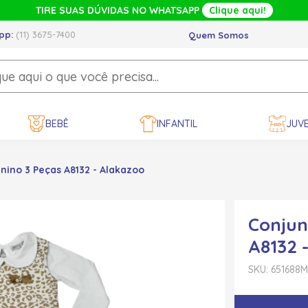
TIRE SUAS DÚVIDAS NO WHATSAPP
Clique aqui!
pp:
(11) 3675-7400
Quem Somos
BEBÊ
INFANTIL
JUVE
ino 3 Peças A8132 - Alakazoo
Conjun
A8132 
SKU: 651688
M