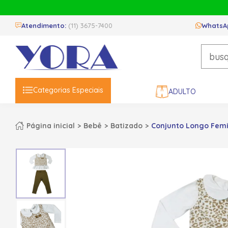
Atendimento:
(11) 3675-7400
WhatsA
Categorias Especiais
ADULTO
Página inicial
Bebê
Batizado
Conjunto Longo Femin