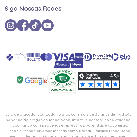
Siga Nossas Redes
Loja de atacado localizada no Brás com mais de 30 anos de tradição
na venda de artigos de moda bebê, infantil e acessórios no atacado,
trabalhando com pequenos empresários, varejistas e sacoleiras.
Disponibilizando diversas marcas como Brandili, Paraíso Moda Bebê,
Have Fun, Burigotto, Galzerano, entre outras. Alertamos que havendo