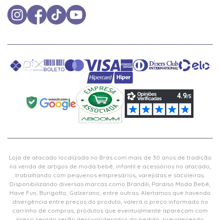
Loja de atacado localizada no Brás com mais de 30 anos de tradição
na venda de artigos de moda bebê, infantil e acessórios no atacado,
trabalhando com pequenos empresários, varejistas e sacoleiras.
Disponibilizando diversas marcas como Brandili, Paraíso Moda Bebê,
Have Fun, Burigotto, Galzerano, entre outras. Alertamos que havendo
divergência entre preços do produto, valerá o preço informado no
carrinho de compras, produtos que eventualmente apareçam com
preço zerado serão desconsiderados do pedido, prevalecendo