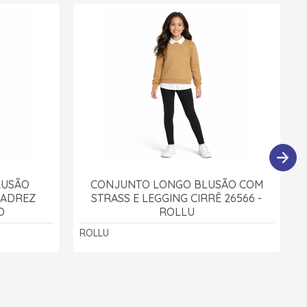
LUSÃO
CONJUNTO LONGO BLUSÃO COM
XADREZ
STRASS E LEGGING CIRRÊ 26566 -
O
ROLLU
ROLLU
K