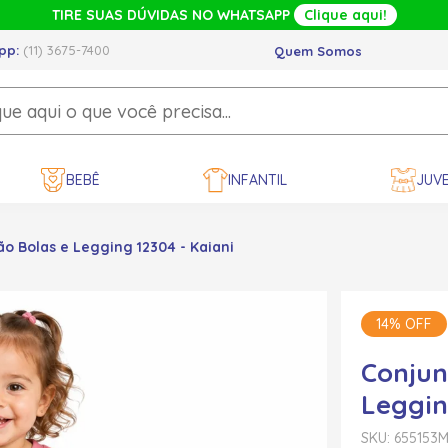
TIRE SUAS DÚVIDAS NO WHATSAPP
Clique aqui!
pp:
(11) 3675-7400
Quem Somos
BEBÊ
INFANTIL
JUVE
o Bolas e Legging 12304 - Kaiani
14% OFF
Conjun
Leggin
SKU: 655153
M