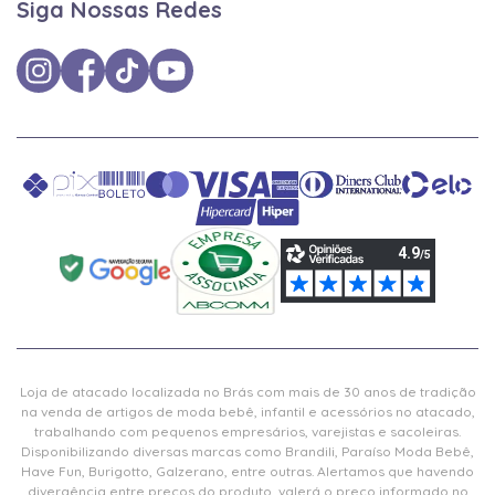
Siga Nossas Redes
Loja de atacado localizada no Brás com mais de 30 anos de tradição
na venda de artigos de moda bebê, infantil e acessórios no atacado,
trabalhando com pequenos empresários, varejistas e sacoleiras.
Disponibilizando diversas marcas como Brandili, Paraíso Moda Bebê,
Have Fun, Burigotto, Galzerano, entre outras. Alertamos que havendo
divergência entre preços do produto, valerá o preço informado no