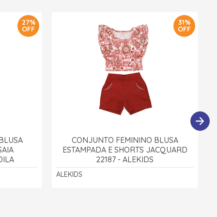
27%
31%
OFF
OFF
BLUSA
CONJUNTO FEMININO BLUSA
SAIA
ESTAMPADA E SHORTS JACQUARD
DILA
22187 - ALEKIDS
ALEKIDS
D