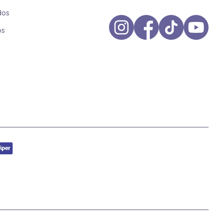
dos
os