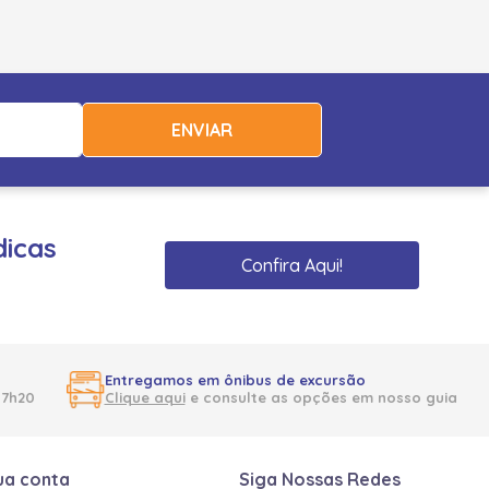
ENVIAR
dicas
Confira Aqui!
Entregamos em ônibus de excursão
17h20
Clique aqui
e consulte as opções em nosso guia
ua conta
Siga Nossas Redes