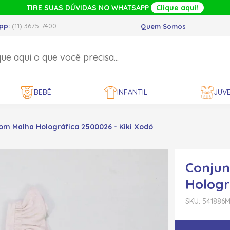
TIRE SUAS DÚVIDAS NO WHATSAPP
Clique aqui!
pp:
(11) 3675-7400
Quem Somos
BEBÊ
INFANTIL
JUVE
om Malha Holográfica 2500026 - Kiki Xodó
Conjun
Hologr
SKU: 541886
M